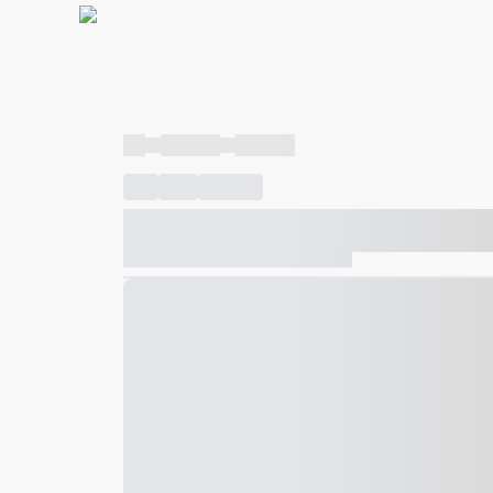
----
----- -----
----- -----
----
-----
---- ------
----- ----- -- ------ ---- ---- -- ---
----- ----- -- ------ ----- ----- -- ------