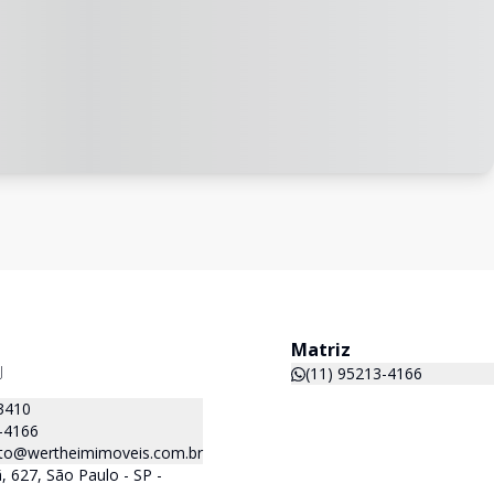
Matriz
J
(11) 95213-4166
3410
-4166
to@wertheimimoveis.com.br
 627, São Paulo - SP -