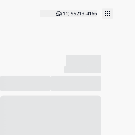
(11) 95213-4166
-------------
Compartilhar
Favorito