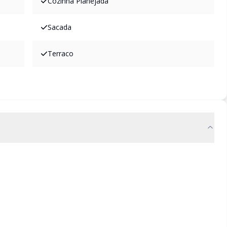
Cozinha Planejada
Sacada
Terraco