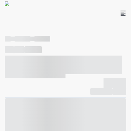
----
----- -----
----- -----
----
-----
---- ------
----- ----- -- ------ ---- ---- -- ----- ----- -----
--- ------
----- ----- -- ------ ----- ----- -- ------
-------------
Compartilhar
Favorito