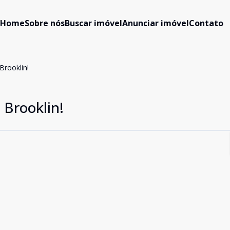
Home
Sobre nós
Buscar imóvel
Anunciar imóvel
Contato
rooklin!
Brooklin!