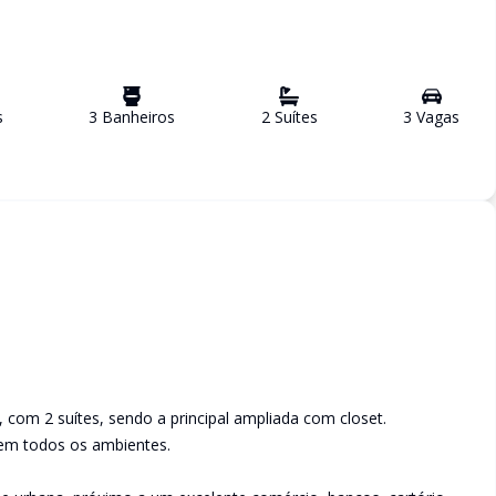
s
3
Banheiro
s
2
Suíte
s
3
Vaga
s
 com 2 suítes, sendo a principal ampliada com closet.
 em todos os ambientes.