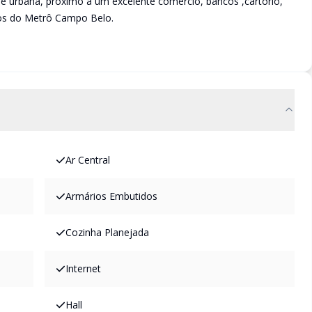
de urbana, próximo a um excelente comércio, bancos ,cartório,
ros do Metrô Campo Belo.
Ar Central
Armários Embutidos
Cozinha Planejada
Internet
Hall