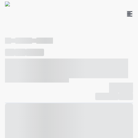
----
----- -----
----- -----
----
-----
---- ------
----- ----- -- ------ ---- ---- -- ----- ----- -----
--- ------
----- ----- -- ------ ----- ----- -- ------
-------------
Compartilhar
Favorito