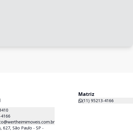
Matriz
J
(11) 95213-4166
3410
-4166
to@wertheimimoveis.com.br
 627, São Paulo - SP -