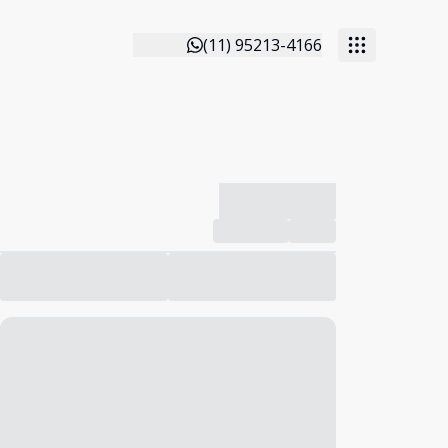
(11) 95213-4166
-------------
Compartilhar
Favorito