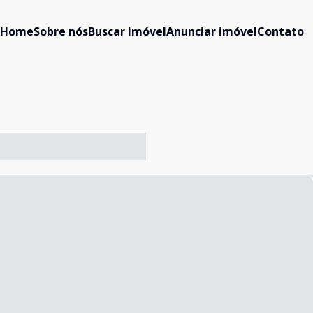
Home
Sobre nós
Buscar imóvel
Anunciar imóvel
Contato
-- ----- ----- --- ------