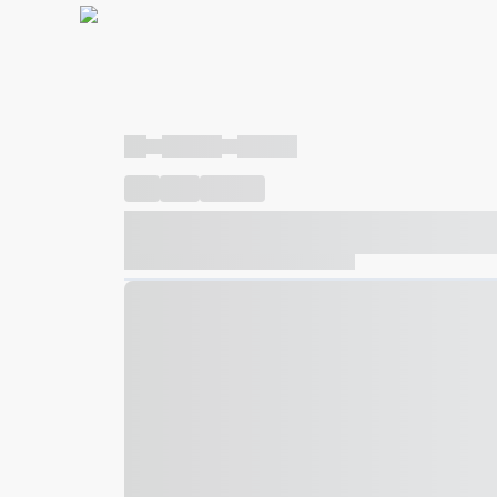
----
----- -----
----- -----
----
-----
---- ------
----- ----- -- ------ ---- ---- -- ---
----- ----- -- ------ ----- ----- -- ------