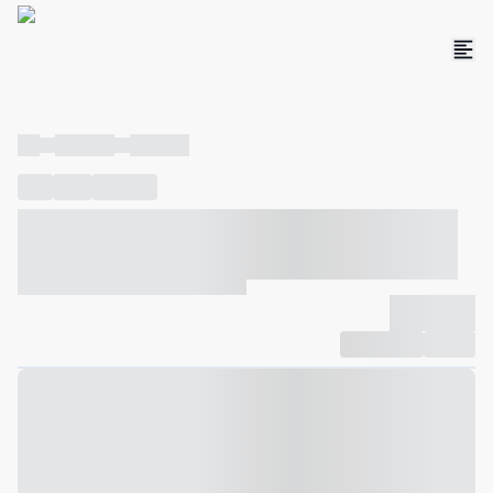
----
----- -----
----- -----
----
-----
---- ------
----- ----- -- ------ ---- ---- -- ----- ----- -----
--- ------
----- ----- -- ------ ----- ----- -- ------
-------------
Compartilhar
Favorito