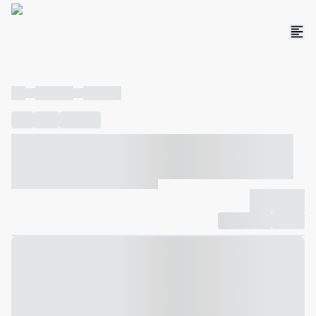
----
----- -----
----- -----
----
-----
---- ------
----- ----- -- ------ ---- ---- -- ----- ----- -----
--- ------
----- ----- -- ------ ----- ----- -- ------
-------------
Compartilhar
Favorito