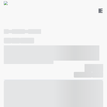
----
----- -----
----- -----
----
-----
---- ------
----- ----- -- ------ ---- ---- -- ----- ----- -----
--- ------
----- ----- -- ------ ----- ----- -- ------
-------------
Compartilhar
Favorito