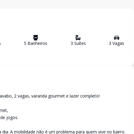
s
5
Banheiro
s
3
Suíte
s
3
Vaga
s
avabo, 2 vagas, varanda gourmet e lazer completo!
met,
 de jogos.
 a dia. A mobilidade não é um problema para quem vive no bairro.