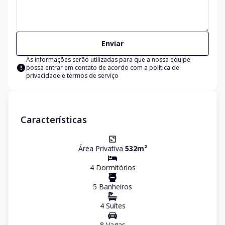
Enviar
As informações serão utilizadas para que a nossa equipe
possa entrar em contato de acordo com a
política de
privacidade e termos de serviço
Características
Área Privativa
532
m²
4
Dormitório
s
5
Banheiro
s
4
Suíte
s
8
Vaga
s