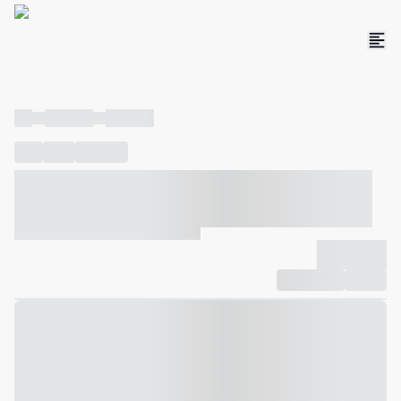
----
----- -----
----- -----
----
-----
---- ------
----- ----- -- ------ ---- ---- -- ----- ----- -----
--- ------
----- ----- -- ------ ----- ----- -- ------
-------------
Compartilhar
Favorito