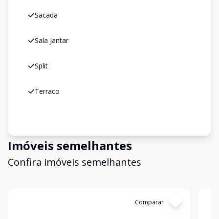
Sacada
Sala Jantar
Split
Terraco
Imóveis semelhantes
Confira imóveis semelhantes
Cód:
WI1742017
Comparar
Có