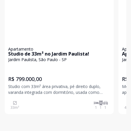
Apartamento
Apa
Studio de 33m² no Jardim Paulista!
Apa
Jardim Paulista, São Paulo - SP
Jard
R$ 799.000,00
R$ 
Studio com 33m² área privativa, pé direito duplo,
Mora
varanda integrada com dormitório, usada como
apar
escritório. 1 dormitório integrado com a área da
dife
cozinha e sala de TV. Possui móveis embutidos da
imóv
33
m²
1
1
1
43
m
Idelli (banheiro, cozinha, quarto, sala e varanda), ar-
priv
São 