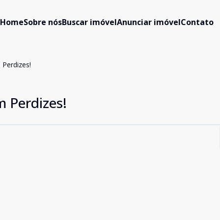
Home
Sobre nós
Buscar imóvel
Anunciar imóvel
Contato
Perdizes!
 Perdizes!