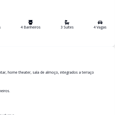
s
4
Banheiro
s
3
Suíte
s
4
Vaga
s
ntar, home theater, sala de almoço, integrados a terraço
eiros.