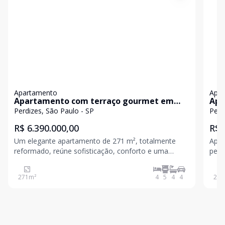
Apartamento
Apa
Apartamento com terraço gourmet em
Apa
Perdizes!
Perdizes, São Paulo - SP
Perd
R$ 6.390.000,00
R$ 
Um elegante apartamento de 271 m², totalmente
Apart
reformado, reúne sofisticação, conforto e uma
perf
planta muito bem distribuída. São 4 suítes, espaços
enca
sociais generosos e integrados, além de 4 vagas de
ambi
271
m²
4
5
4
4
255
garagem, proporcionando praticidade e exclusividade
para