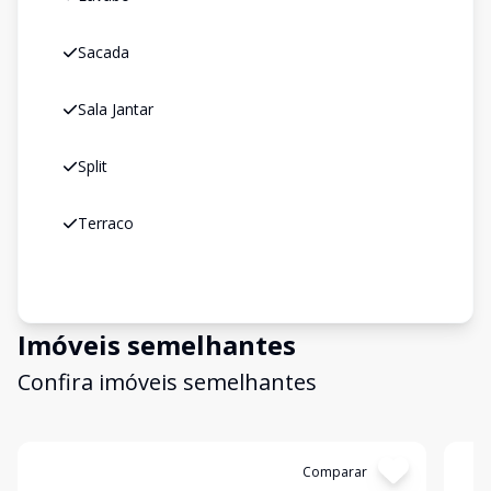
Sacada
Sala Jantar
Split
Terraco
Imóveis semelhantes
Confira imóveis semelhantes
Cód:
WI45892
Comparar
Có