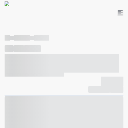
----
----- -----
----- -----
----
-----
---- ------
----- ----- -- ------ ---- ---- -- ----- ----- -----
--- ------
----- ----- -- ------ ----- ----- -- ------
-------------
Compartilhar
Favorito