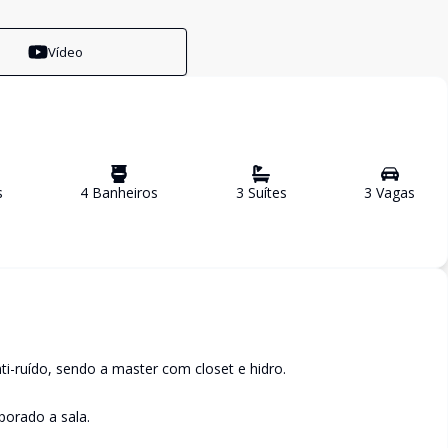
Vídeo
s
4
Banheiro
s
3
Suíte
s
3
Vaga
s
i-ruído, sendo a master com closet e hidro.
rporado a sala.