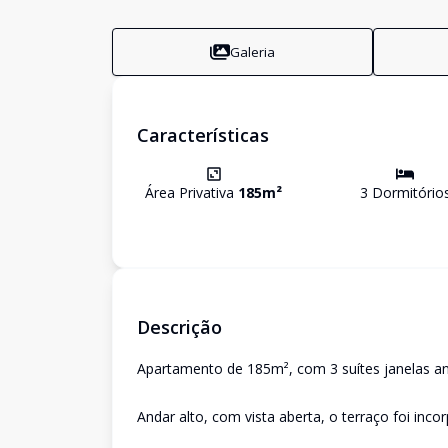
Galeria
Características
Área Privativa
185
m²
3
Dormitório
Descrição
Apartamento de 185m², com 3 suítes janelas ant
Andar alto, com vista aberta, o terraço foi inco