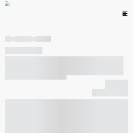
----
----- -----
----- -----
----
-----
---- ------
----- ----- -- ------ ---- ---- -- ----- ----- -----
--- ------
----- ----- -- ------ ----- ----- -- ------
-------------
Compartilhar
Favorito