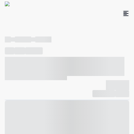
----
----- -----
----- -----
----
-----
---- ------
----- ----- -- ------ ---- ---- -- ----- ----- -----
--- ------
----- ----- -- ------ ----- ----- -- ------
-------------
Compartilhar
Favorito