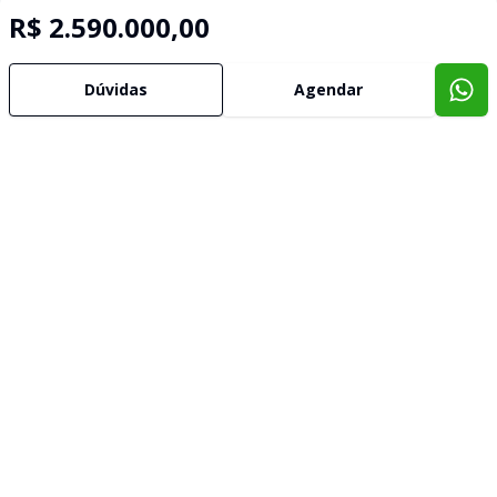
R$ 2.590.000,00
Dúvidas
Agendar
Imóveis semelhantes
Confira imóveis semelhantes
Cód:
WI1742695
Comparar
Có