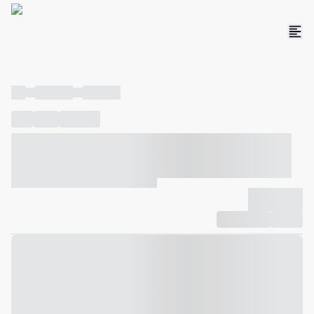
----
----- -----
----- -----
----
-----
---- ------
----- ----- -- ------ ---- ---- -- ----- ----- -----
--- ------
----- ----- -- ------ ----- ----- -- ------
-------------
Compartilhar
Favorito