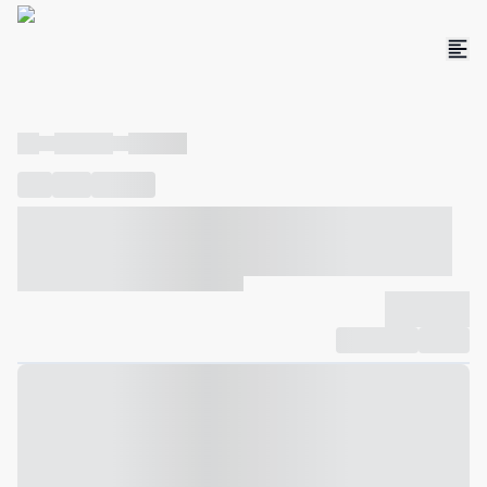
----
----- -----
----- -----
----
-----
---- ------
----- ----- -- ------ ---- ---- -- ----- ----- -----
--- ------
----- ----- -- ------ ----- ----- -- ------
-------------
Compartilhar
Favorito