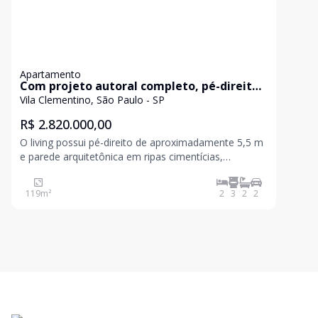
Apartamento
Com projeto autoral completo, pé-direito
duplo e mezanino metálico de 15 m² que
Vila Clementino, São Paulo - SP
amplia a área útil.
R$ 2.820.000,00
O living possui pé-direito de aproximadamente 5,5 m
e parede arquitetônica em ripas cimentícias,
marcenaria em carvalho americano e mobiliário
assinado que permanece no imóvel: sofá Fernando
119
m²
2
3
2
2
Jaeger, poltrona Estúdio Bola, mesa e cadeiras Lider,
tapetes Fe