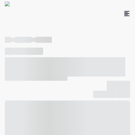
----
----- -----
----- -----
----
-----
---- ------
----- ----- -- ------ ---- ---- -- ----- ----- -----
--- ------
----- ----- -- ------ ----- ----- -- ------
-------------
Compartilhar
Favorito