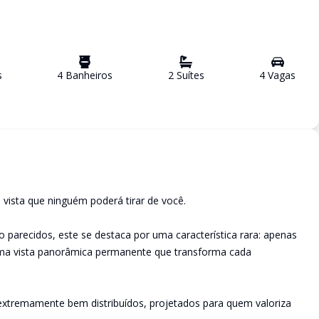
s
4
Banheiro
s
2
Suíte
s
4
Vaga
s
vista que ninguém poderá tirar de você.
arecidos, este se destaca por uma característica rara: apenas
e uma vista panorâmica permanente que transforma cada
extremamente bem distribuídos, projetados para quem valoriza