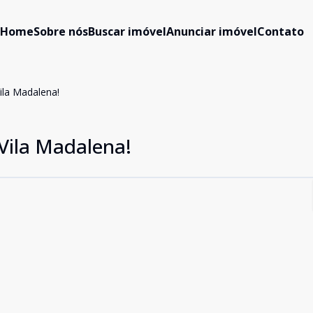
Home
Sobre nós
Buscar imóvel
Anunciar imóvel
Contato
ila Madalena!
Vila Madalena!