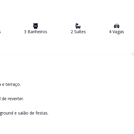
s
3
Banheiro
s
2
Suíte
s
4
Vaga
s
 e terraço.
l de reverter.
ground e salão de festas.