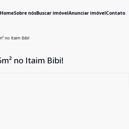
Home
Sobre nós
Buscar imóvel
Anunciar imóvel
Contato
² no Itaim Bibi!
m² no Itaim Bibi!