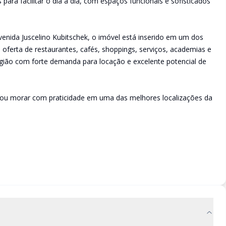
ara facilitar o dia a dia, com espaços funcionais e sofisticados
venida Juscelino Kubitschek, o imóvel está inserido em um dos
ferta de restaurantes, cafés, shoppings, serviços, academias e
região com forte demanda para locação e excelente potencial de
 ou morar com praticidade em uma das melhores localizações da