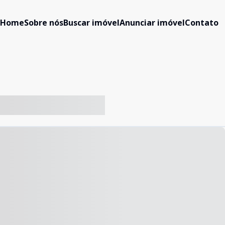
Home
Sobre nós
Buscar imóvel
Anunciar imóvel
Contato
-- ----- ----- --- ------