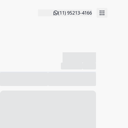
(11) 95213-4166
-------------
Compartilhar
Favorito