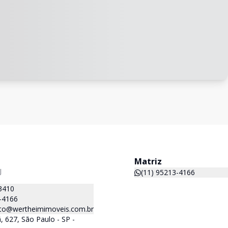
Matriz
J
(11) 95213-4166
3410
-4166
to@wertheimimoveis.com.br
 627, São Paulo - SP -