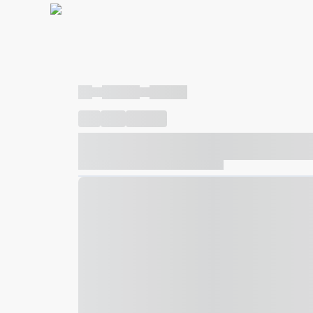
----
----- -----
----- -----
----
-----
---- ------
----- ----- -- ------ ---- ---- -- ---
----- ----- -- ------ ----- ----- -- ------