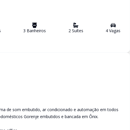
s
3
Banheiro
s
2
Suíte
s
4
Vaga
s
stema de som embutido, ar condicionado e automação em todos
rodomésticos Gorenje embutidos e bancada em Ônix.