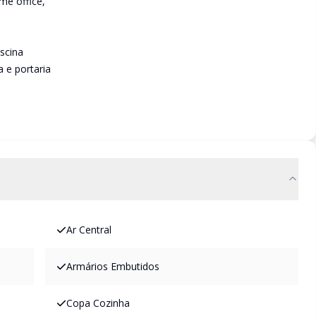
me office,
scina
a e portaria
Ar Central
Armários Embutidos
Copa Cozinha