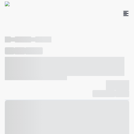
----
----- -----
----- -----
----
-----
---- ------
----- ----- -- ------ ---- ---- -- ----- ----- -----
--- ------
----- ----- -- ------ ----- ----- -- ------
-------------
Compartilhar
Favorito