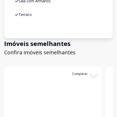
Sala com Armários
Terraco
Imóveis semelhantes
Confira imóveis semelhantes
Cód:
WI1742163
Comparar
Có