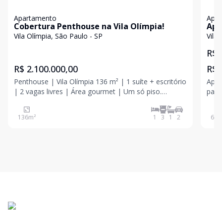
Apartamento
Apa
Cobertura Penthouse na Vila Olímpia!
Apar
Olí
Vila Olímpia, São Paulo - SP
Vila
R$ 
R$ 2.100.000,00
R$ 
Penthouse | Vila Olímpia 136 m² | 1 suíte + escritório
Apar
| 2 vagas livres | Área gourmet | Um só piso.
para
Coberturas de um só pavimento quase não existem,
Itaim
e menos ainda com custos de condomínio e IPTU
136
m²
1
3
1
2
62
m
abaixo da média. Esta combina ambos e é justament