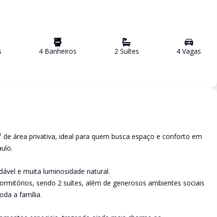
s
4
Banheiro
s
2
Suíte
s
4
Vaga
s
 área privativa, ideal para quem busca espaço e conforto em
ulo.
dável e muita luminosidade natural.
ormitórios, sendo 2 suítes, além de generosos ambientes sociais
da a família.