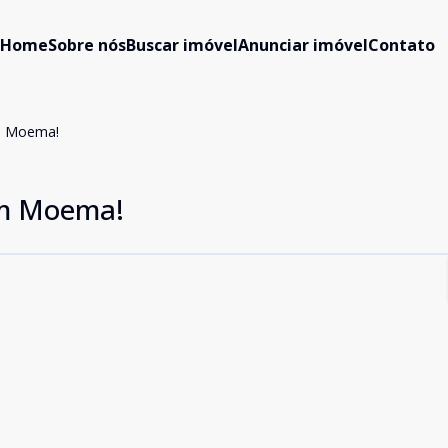
Home
Sobre nós
Buscar imóvel
Anunciar imóvel
Contato
m Moema!
em Moema!