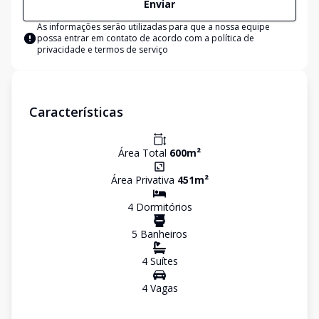
Enviar
As informações serão utilizadas para que a nossa equipe
possa entrar em contato de acordo com a
política de
privacidade e termos de serviço
Características
Área Total
600
m²
Área Privativa
451
m²
4
Dormitório
s
5
Banheiro
s
4
Suíte
s
4
Vaga
s