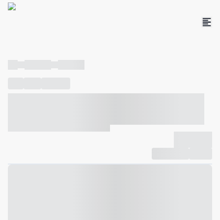
----
----- -----
----- -----
----
-----
---- ------
----- ----- -- ------ ---- ---- -- ----- ----- -----
--- ------
----- ----- -- ------ ----- ----- -- ------
-------------
Compartilhar
Favorito