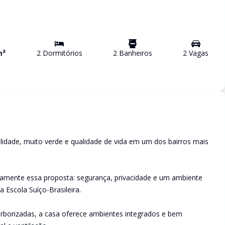
m²
2
Dormitório
s
2
Banheiro
s
2
Vaga
s
uilidade, muito verde e qualidade de vida em um dos bairros mais
amente essa proposta: segurança, privacidade e um ambiente
a Escola Suíço-Brasileira.
arborizadas, a casa oferece ambientes integrados e bem