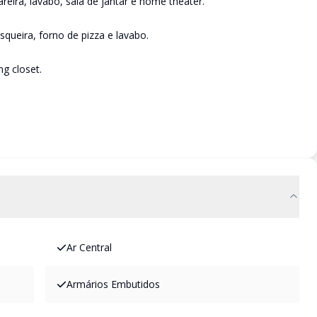
eira, lavabo, sala de jantar e home theater.
queira, forno de pizza e lavabo.
ng closet.
Ar Central
Armários Embutidos