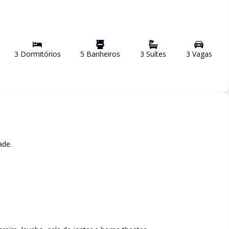
3
Dormitório
s
5
Banheiro
s
3
Suíte
s
3
Vaga
s
ade.