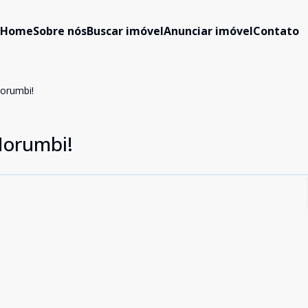
Home
Sobre nós
Buscar imóvel
Anunciar imóvel
Contato
orumbi!
Morumbi!