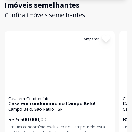
Imóveis semelhantes
Confira imóveis semelhantes
Cód:
WI1742703
Comparar
Có
Casa em Condomínio
Casa
Casa em condomínio no Campo Belo!
Cas
Campo Belo, São Paulo - SP
Camp
R$ 5.500.000,00
R$ 
Em um condomínio exclusivo no Campo Belo esta
Um e