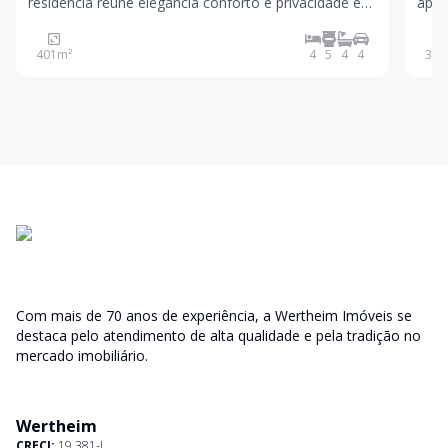
residência reúne elegância conforto e privacidade em
apen
um projeto pensado para quem valoriza espaços
prop
amplos e bem distribuídos. São 401 m² de área
segurança. O condo
401
m²
4
5
4
4
366
construída em um terreno de 518 m² com ambientes
segu
iluminados e ex
Unid
Com mais de 70 anos de experiência, a Wertheim Imóveis se
destaca pelo atendimento de alta qualidade e pela tradição no
mercado imobiliário.
Wertheim
CRECI:
19.381-J