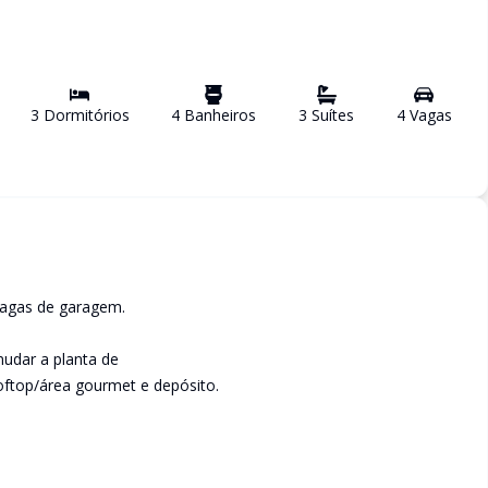
3
Dormitório
s
4
Banheiro
s
3
Suíte
s
4
Vaga
s
vagas de garagem.
mudar a planta de
ooftop/área gourmet e depósito.