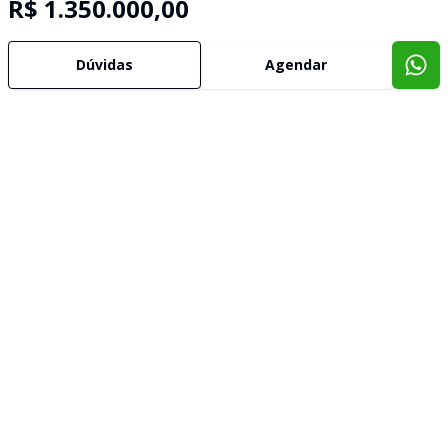
R$ 1.350.000,00
Dúvidas
Agendar
Imóveis semelhantes
Confira imóveis semelhantes
Cód:
WI1742649
Comparar
Có