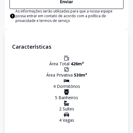
Enviar
As informações serão utilizadas para que a nossa equipe
possa entrar em contato de acordo com a
política de
privacidade e termos de serviço
Características
Área Total
426
m²
Área Privativa
530
m²
4
Dormitório
s
5
Banheiro
s
2
Suíte
s
4
Vaga
s