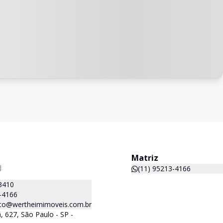
Matriz
J
(11) 95213-4166
3410
-4166
to@wertheimimoveis.com.br
 627, São Paulo - SP -