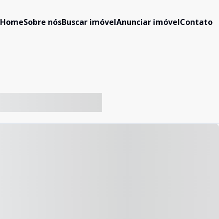
Home
Sobre nós
Buscar imóvel
Anunciar imóvel
Contato
-- ----- ----- --- ------