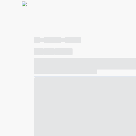
----
----- -----
----- -----
----
-----
---- ------
----- ----- -- ------ ---- ---- -- ---
----- ----- -- ------ ----- ----- -- ------