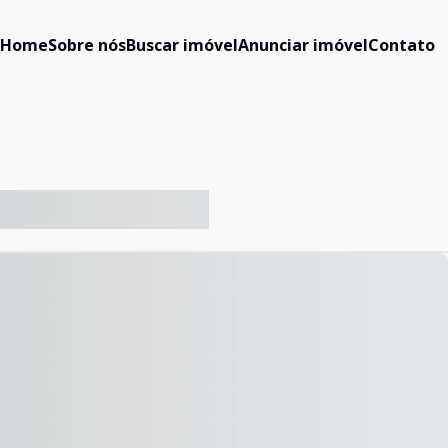
Home
Sobre nós
Buscar imóvel
Anunciar imóvel
Contato
-- ----- ----- --- ------