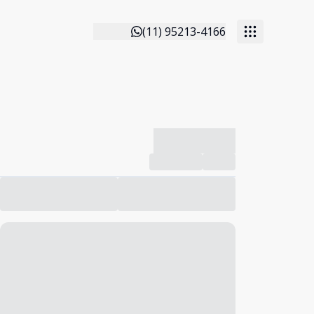
(11) 95213-4166
-------------
Compartilhar
Favorito