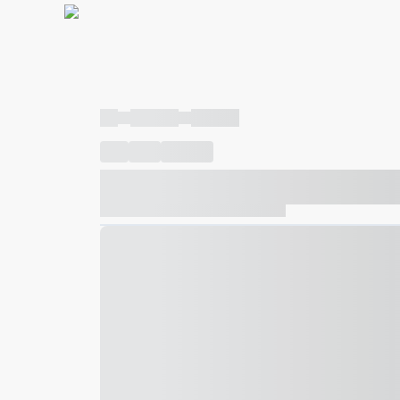
----
----- -----
----- -----
----
-----
---- ------
----- ----- -- ------ ---- ---- -- ---
----- ----- -- ------ ----- ----- -- ------