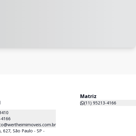
Matriz
J
(11) 95213-4166
3410
-4166
to@wertheimimoveis.com.br
 627, São Paulo - SP -