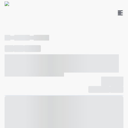
----
----- -----
----- -----
----
-----
---- ------
----- ----- -- ------ ---- ---- -- ----- ----- -----
--- ------
----- ----- -- ------ ----- ----- -- ------
-------------
Compartilhar
Favorito