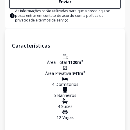
Enviar
As informações serão utilizadas para que a nossa equipe
possa entrar em contato de acordo com a
política de
privacidade e termos de serviço
Características
Área Total
1120
m²
Área Privativa
941
m²
4
Dormitório
s
5
Banheiro
s
4
Suíte
s
12
Vaga
s