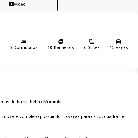
Vídeo
6
Dormitório
s
10
Banheiro
s
6
Suíte
s
15
Vaga
s
ruas do bairro Retiro Morumbi.
o imóvel é completo possuindo 15 vagas para carro, quadra de