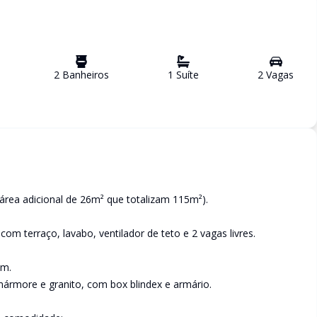
2
Banheiro
s
1
Suíte
2
Vaga
s
rea adicional de 26m² que totalizam 115m²).
m terraço, lavabo, ventilador de teto e 2 vagas livres.
em.
mármore e granito, com box blindex e armário.