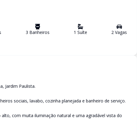
s
3
Banheiro
s
1
Suíte
2
Vaga
s
, Jardim Paulista.
eiros sociais, lavabo, cozinha planejada e banheiro de serviço.
o alto, com muita iluminação natural e uma agradável vista do