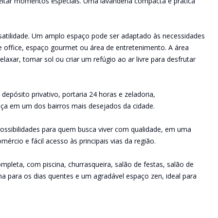
eitar momentos especiais. Uma lavanderia compacta e prática
ersatilidade. Um amplo espaço pode ser adaptado às necessidades
e office, espaço gourmet ou área de entretenimento. A área
relaxar, tomar sol ou criar um refúgio ao ar livre para desfrutar
epósito privativo, portaria 24 horas e zeladoria,
nça em um dos bairros mais desejados da cidade.
 possibilidades para quem busca viver com qualidade, em uma
omércio e fácil acesso às principais vias da região.
mpleta, com piscina, churrasqueira, salão de festas, salão de
a para os dias quentes e um agradável espaço zen, ideal para