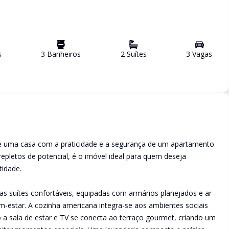
s
3
Banheiro
s
2
Suíte
s
3
Vaga
s
de uma casa com a praticidade e a segurança de um apartamento.
epletos de potencial, é o imóvel ideal para quem deseja
tidade.
uas suítes confortáveis, equipadas com armários planejados e ar-
m-estar. A cozinha americana integra-se aos ambientes sociais
a sala de estar e TV se conecta ao terraço gourmet, criando um