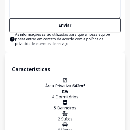
Enviar
As informações serão utilizadas para que a nossa equipe
possa entrar em contato de acordo com a
política de
privacidade e termos de serviço
Características
Área Privativa
642
m²
4
Dormitório
s
5
Banheiro
s
2
Suíte
s
6
Vaga
s