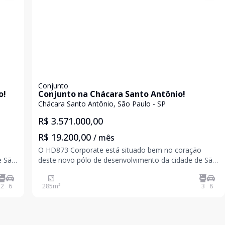
Conjunto
o!
Conjunto na Chácara Santo Antônio!
Chácara Santo Antônio, São Paulo - SP
R$ 3.571.000,00
R$ 19.200,00
/ mês
o
O HD873 Corporate está situado bem no coração
e São
deste novo pólo de desenvolvimento da cidade de São
 e
Paulo. Ele fica logo atrás dos Shoppings Morumbi e
Market Place e a um quarteirão do Consulado
2
6
285
m²
3
8
Americano. Conjunto novo, nunca habitado.