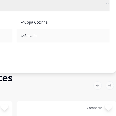
Copa Cozinha
Sacada
tes
Previous sl
Nex
Cód:
WI114410
Comparar